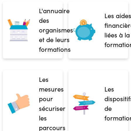
L'annuaire
Les aide
des
financièr
organismes
liées à la
et de leurs
formatio
formations
Les
mesures
Les
pour
dispositif
sécuriser
de
les
formatio
parcours