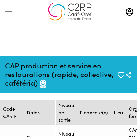
Aller
au
contenu
principal
CAP production et service en
Mise à jour :
Formation :
Source : CAMPUS
restaurations (rapide, collective,
13/03/2026
26257821F
PRO Lille
cafétéria)
Session de formation
Niveau
Code
Or
Dates
de
Financeur(s)
Lieu
CARIF
for
sortie
CA
Niveau