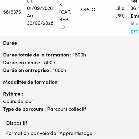
Tél 
Du
3.
01/09/2026
Lille
36 
OPCO
561537S
(CAP,
Au
(59)
Ema
BEP,
30/06/2028
lil
...)
pro.
Durée
Durée totale de la formation :
1800h
Durée en centre :
800h
Durée en entreprise :
1000h
Modalités de formation
Rythme :
Cours de jour
Type de parcours :
Parcours collectif
Dispositif
Formation par voie de l'Apprentissage