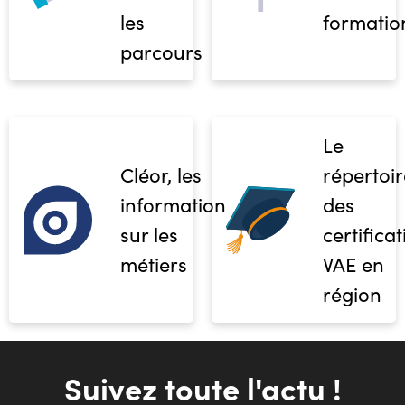
les
formatio
parcours
Le
Cléor, les
répertoir
informations
des
sur les
certifica
métiers
VAE en
région
Suivez toute l'actu !