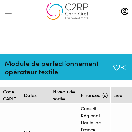
Aller
au
contenu
principal
Mise à jour :
Formation :
Source :
Module de perfectionnement
01/07/2026
26266929F
INFORMA
opérateur textile
Session de formation
Code
Niveau de
Dates
Financeur(s)
Lieu
CARIF
sortie
Conseil
Régional
Hauts-de-
France
Du