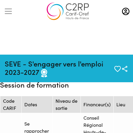
Aller
au
contenu
principal
Source : Centre de
Mise à jour :
Formation :
SEVE - S'engager vers l'emploi
Formations Personnalisées
28/05/2026
26268139F
2023-2027
02
Session de formation
Code
Niveau de
Dates
Financeur(s)
Lieu
CARIF
sortie
Conseil
Se
Régional
rapprocher
Hauts-de-