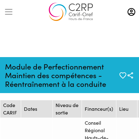
Aller
au
contenu
principal
Module de Perfectionnement
Mise à jour :
Formation :
Source : ECF
Maintien des compétences -
05/06/2026
26269099F
SANTES - LILLE
Réentraînement à la conduite
Session de formation
Code
Niveau de
Dates
Financeur(s)
Lieu
CARIF
sortie
Conseil
Régional
Hauts-de-