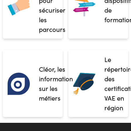
pour
dispositif
sécuriser
de
les
formatio
parcours
Le
Cléor, les
répertoir
informations
des
sur les
certifica
métiers
VAE en
région