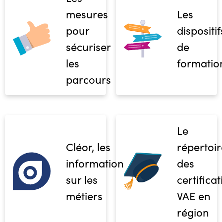
mesures
Les
pour
dispositif
sécuriser
de
les
formatio
parcours
Le
Cléor, les
répertoir
informations
des
sur les
certifica
métiers
VAE en
région