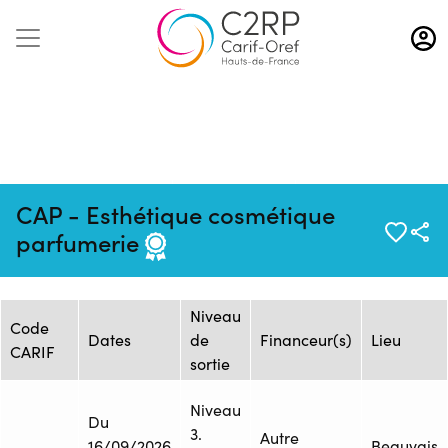
Aller
au
contenu
principal
Mise à jour :
Formation :
Source : GRETA
CAP - Esthétique cosmétique
17/04/2026
7224
OISE
parfumerie
Session de formation
Niveau
Code
Dates
de
Financeur(s)
Lieu
CARIF
sortie
Niveau
Du
3.
Autre
16/09/2026
Beauvais