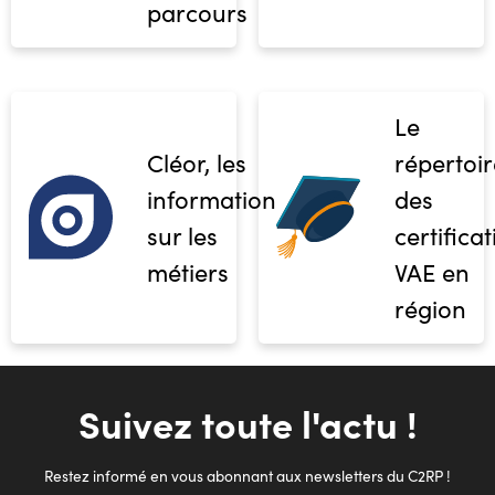
parcours
Le
Cléor, les
répertoir
informations
des
sur les
certifica
métiers
VAE en
région
Suivez toute l'actu !
Restez informé en vous abonnant aux newsletters du C2RP !