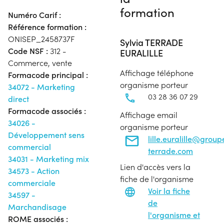
formation
Numéro Carif :
Référence formation :
ONISEP_2458737F
Sylvia TERRADE
Code NSF :
312 -
EURALILLE
Commerce, vente
Affichage téléphone
Formacode principal :
organisme porteur
34072 - Marketing
03 28 36 07 29
direct
Formacode associés :
Affichage email
34026 -
organisme porteur
Développement sens
lille.euralille@group
commercial
terrade.com
34031 - Marketing mix
Lien d'accès vers la
34573 - Action
fiche de l'organisme
commerciale
Voir la fiche
34597 -
de
Marchandisage
l'organisme et
ROME associés :