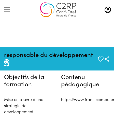
Aller
au
contenu
principal
Pas de session programmée en
responsable du développement
ce moment
Objectifs de la
Contenu
formation
pédagogique
Mise en œuvre d’une
https://www.francecompeten
stratégie de
développement