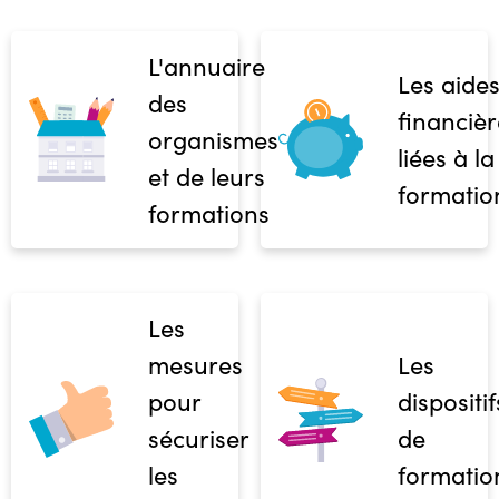
L'annuaire
Les aide
des
financièr
organismes
liées à la
et de leurs
formatio
formations
Les
mesures
Les
pour
dispositif
sécuriser
de
les
formatio