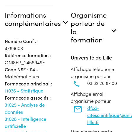
Informations
Organisme
complémentaires
porteur de
la
formation
Numéro Carif :
478860S
Référence formation :
Université de Lille
ONISEP_2458949F
Affichage téléphone
Code NSF :
114 -
organisme porteur
Mathématiques
03 62 26 87 00
Formacode principal :
11036 - Statistique
Affichage email
Formacode associés :
organisme porteur
31025 - Analyse de
dfca-
données
citescientifique@uni
31028 - Intelligence
lille.fr
artificielle
Lien d'accès vers la