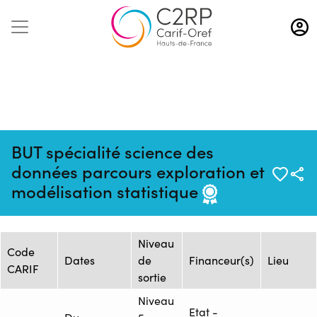
Aller
au
contenu
principal
BUT spécialité science des
Mise à jour :
Formation :
Source : Flux
données parcours exploration et
07/08/2026
ONISEP_2458949F
ONISEP
modélisation statistique
Session de formation
Niveau
Code
Dates
de
Financeur(s)
Lieu
CARIF
sortie
Niveau
Etat -