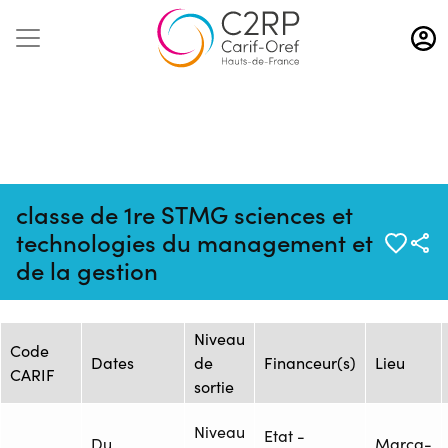
Aller
au
contenu
principal
classe de 1re STMG sciences et
Mise à jour :
Formation :
Source : Flux
technologies du management et
06/08/2026
ONISEP_2459048F
ONISEP
de la gestion
Session de formation
Niveau
Code
Dates
de
Financeur(s)
Lieu
CARIF
sortie
Niveau
Etat -
Du
Marcq-