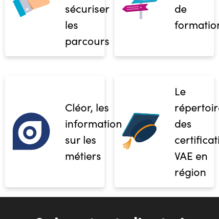
sécuriser
de
les
formatio
parcours
Le
Cléor, les
répertoir
informations
des
sur les
certifica
métiers
VAE en
région