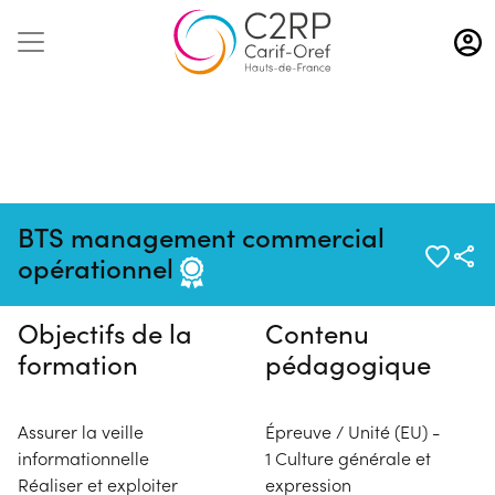
Aller
au
contenu
principal
Pas de session programmée en
BTS management commercial
ce moment
opérationnel
Objectifs de la
Contenu
formation
pédagogique
Assurer la veille
Épreuve / Unité (EU) -
informationnelle
1 Culture générale et
Réaliser et exploiter
expression