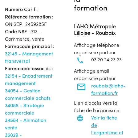
formation
Numéro Carif :
Référence formation :
ONISEP_2459285F
LAHO Métropole
Code NSF :
312 -
Lilloise - Roubaix
Commerce, vente
Affichage téléphone
Formacode principal :
organisme porteur
32145 - Management
03 20 24 23 23
transversal
Formacode associés :
Affichage email
32154 - Encadrement
organisme porteur
management
roubaix@laho-
34054 - Gestion
formation.fr
commerciale achats
Lien d'accès vers la
34085 - Stratégie
fiche de l'organisme
commerciale
Voir la fiche
34584 - Animation
de
vente
l'organisme et
35029 -