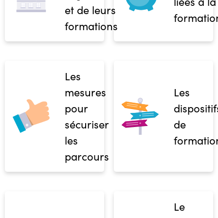
liées à la
et de leurs
formatio
formations
Les
mesures
Les
pour
dispositif
sécuriser
de
les
formatio
parcours
Le