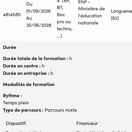
4. (BP,
Etat -
Du
BT,
Ministère de
01/09/2026
Longuene
481458S
Bac
l'éducation
Au
(62)
pro ou
nationale
30/06/2028
techno,
...)
Durée
Durée totale de la formation :
h
Durée en centre :
h
Durée en entreprise :
h
Modalités de formation
Rythme :
Temps plein
Type de parcours :
Parcours mixte
Dispositif
Financeur