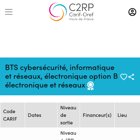
Aller
au
contenu
principal
BTS cybersécurité, informatique
Mise à jour :
Formation :
Source : Flux
et réseaux, électronique option B
08/08/2026
ONISEP_2459510F
ONISEP
électronique et réseaux
Session de formation
Niveau
Code
Dates
de
Financeur(s)
Lieu
CARIF
sortie
Niveau