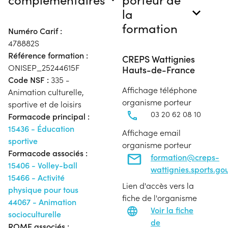
la
formation
Numéro Carif :
478882S
Référence formation :
CREPS Wattignies
ONISEP_25244615F
Hauts-de-France
Code NSF :
335 -
Affichage téléphone
Animation culturelle,
organisme porteur
sportive et de loisirs
03 20 62 08 10
Formacode principal :
15436 - Éducation
Affichage email
sportive
organisme porteur
Formacode associés :
formation@creps-
15406 - Volley-ball
wattignies.sports.gou
15466 - Activité
Lien d'accès vers la
physique pour tous
fiche de l'organisme
44067 - Animation
Voir la fiche
socioculturelle
de
ROME associés :