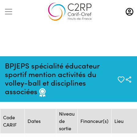
Aller
au
contenu
principal
BPJEPS spécialité éducateur
sportif mention activités du
Mise à jour :
Formation :
Source : Flux
volley-ball et disciplines
07/08/2026
ONISEP_25244615F
ONISEP
associées
Session de formation
Niveau
Code
Dates
de
Financeur(s)
Lieu
CARIF
sortie