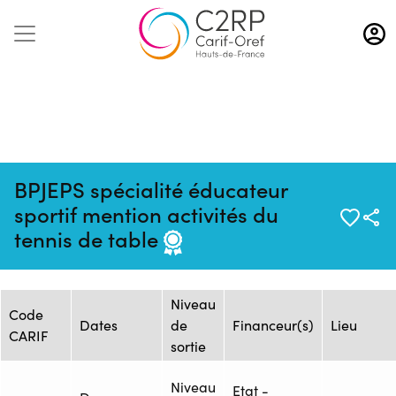
Aller
au
contenu
principal
BPJEPS spécialité éducateur
Mise à jour :
Formation :
Source : Flux
sportif mention activités du
08/08/2026
ONISEP_25245043F
ONISEP
tennis de table
Session de formation
Niveau
Code
Dates
de
Financeur(s)
Lieu
CARIF
sortie
Niveau
Etat -