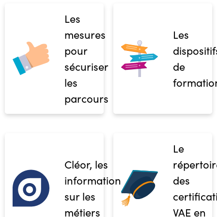
Les
mesures
Les
pour
dispositif
sécuriser
de
les
formatio
parcours
Le
Cléor, les
répertoir
informations
des
sur les
certifica
métiers
VAE en