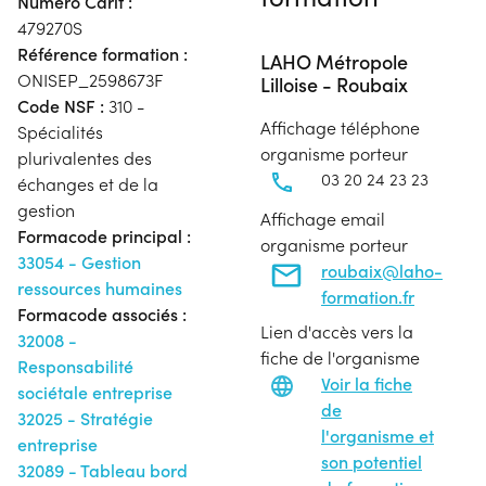
Numéro Carif :
479270S
Référence formation :
LAHO Métropole
ONISEP_2598673F
Lilloise - Roubaix
Code NSF :
310 -
Affichage téléphone
Spécialités
organisme porteur
plurivalentes des
03 20 24 23 23
échanges et de la
gestion
Affichage email
Formacode principal :
organisme porteur
33054 - Gestion
roubaix@laho-
ressources humaines
formation.fr
Formacode associés :
Lien d'accès vers la
32008 -
fiche de l'organisme
Responsabilité
Voir la fiche
sociétale entreprise
de
32025 - Stratégie
l'organisme et
entreprise
son potentiel
32089 - Tableau bord