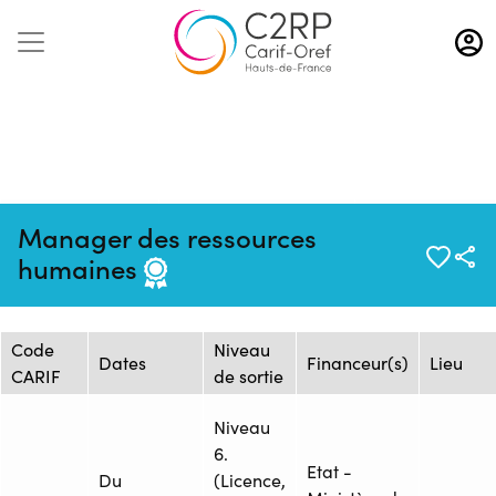
Aller
au
contenu
principal
Mise à jour :
Formation :
Source : Flux
Manager des ressources
07/08/2026
ONISEP_2598673F
ONISEP
humaines
Session de formation
Code
Niveau
Dates
Financeur(s)
Lieu
CARIF
de sortie
Niveau
6.
Etat -
Du
(Licence,