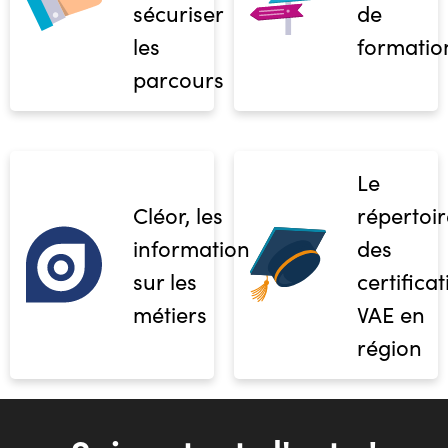
sécuriser
de
les
formatio
parcours
Le
Cléor, les
répertoir
informations
des
sur les
certifica
métiers
VAE en
région