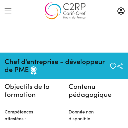
Aller
au
contenu
principal
Pas de session programmée en
Chef d'entreprise - développeur
ce moment
de PME
Objectifs de la
Contenu
formation
pédagogique
Compétences
Donnée non
attestées :
disponible