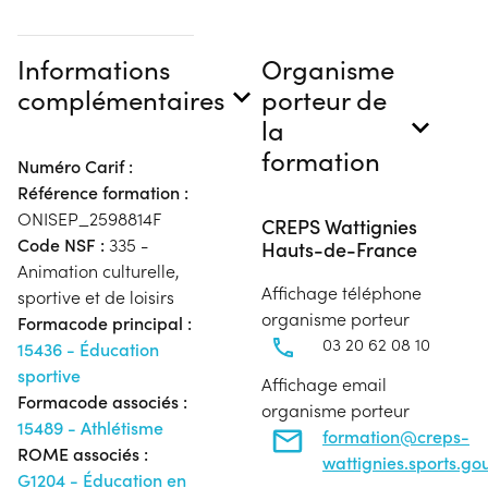
Informations
Organisme
complémentaires
porteur de
la
formation
Numéro Carif :
Référence formation :
ONISEP_2598814F
CREPS Wattignies
Code NSF :
335 -
Hauts-de-France
Animation culturelle,
Affichage téléphone
sportive et de loisirs
organisme porteur
Formacode principal :
03 20 62 08 10
15436 - Éducation
sportive
Affichage email
Formacode associés :
organisme porteur
15489 - Athlétisme
formation@creps-
ROME associés :
wattignies.sports.gou
G1204 - Éducation en