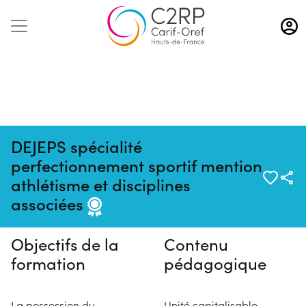
Aller
au
contenu
principal
DEJEPS spécialité
perfectionnement sportif mention
Pas de session programmée en
athlétisme et disciplines
ce moment
associées
Objectifs de la
Contenu
formation
pédagogique
La possession du
Unité capitalisable