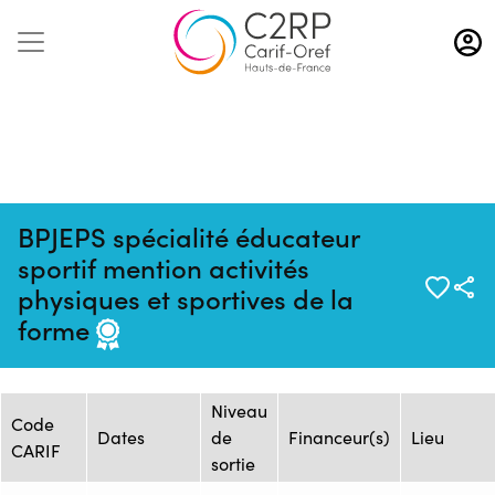
Aller
au
contenu
principal
BPJEPS spécialité éducateur
sportif mention activités
Mise à jour :
Formation :
Source : Flux
physiques et sportives de la
07/08/2026
ONISEP_26254643F
ONISEP
forme
Session de formation
Niveau
Code
Dates
de
Financeur(s)
Lieu
CARIF
sortie