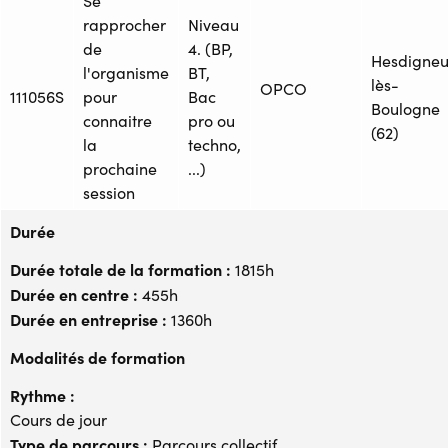
Se
rapprocher
Niveau
de
4. (BP,
Hesdigneu
l'organisme
BT,
lès-
OPCO
111056S
pour
Bac
Boulogne
connaitre
pro ou
(62)
la
techno,
prochaine
...)
session
Durée
Durée totale de la formation :
1815h
Durée en centre :
455h
Durée en entreprise :
1360h
Modalités de formation
Rythme :
Cours de jour
Type de parcours :
Parcours collectif