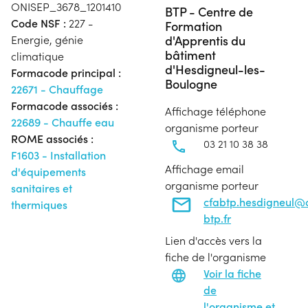
ONISEP_3678_1201410
BTP - Centre de
Code NSF :
227 -
Formation
d'Apprentis du
Energie, génie
bâtiment
climatique
d'Hesdigneul-les-
Formacode principal :
Boulogne
22671 - Chauffage
Formacode associés :
Affichage téléphone
22689 - Chauffe eau
organisme porteur
ROME associés :
03 21 10 38 38
F1603 - Installation
Affichage email
d'équipements
organisme porteur
sanitaires et
cfabtp.hesdigneul@
thermiques
btp.fr
Lien d'accès vers la
fiche de l'organisme
Voir la fiche
de
l'organisme et