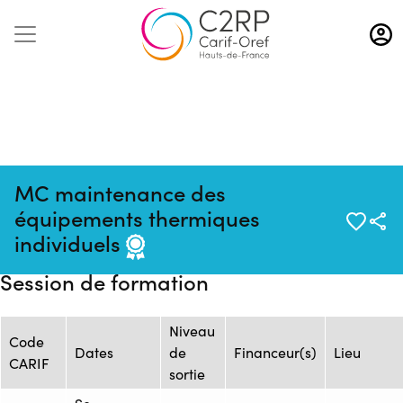
Aller
au
contenu
principal
MC maintenance des
Mise à jour
Source : BTP CFA
Formation :
équipements thermiques
:
HDF Hesdigneul-
ONISEP_3678_1201410
individuels
26/11/2024
les-Boulogne
Session de formation
Niveau
Code
Dates
de
Financeur(s)
Lieu
CARIF
sortie