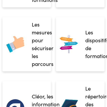
Les
mesures
Les
pour
dispositif
sécuriser
de
les
formatio
parcours
Le
Cléor, les
répertoir
informations
des