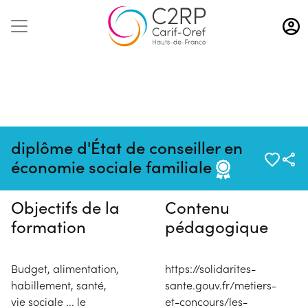
Aller
au
contenu
principal
Pas de session programmée en
diplôme d'État de conseiller en
ce moment
économie sociale familiale
Objectifs de la
Contenu
formation
pédagogique
Budget, alimentation,
https://solidarites-
habillement, santé,
sante.gouv.fr/metiers-
vie sociale ... le
et-concours/les-