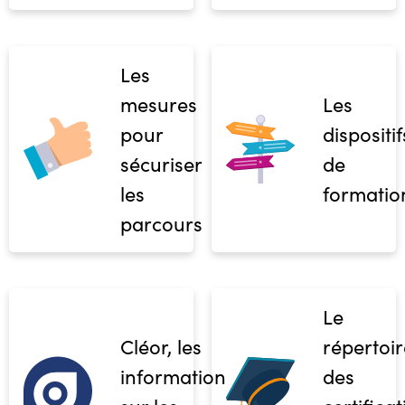
Les
mesures
Les
pour
dispositif
sécuriser
de
les
formatio
parcours
Le
Cléor, les
répertoir
informations
des