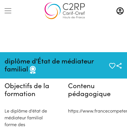
Aller
au
contenu
principal
Pas de session programmée en
diplôme d'État de médiateur
ce moment
familial
Objectifs de la
Contenu
formation
pédagogique
Le diplôme d'état de
https://www.francecompeten
médiateur familial
forme des