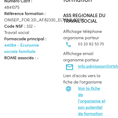
Numéro Carif :
484107S
Référence formation :
ASS REGIONALE DU
ONISEP_FOR.331_AF.82330_ELTENS.82285
TRAVAIL SOCIAL
Code NSF :
332 -
Affichage téléphone
Travail social
organisme porteur
Formacode principal :
03 20 62 53 70
44084 - Économie
sociale familiale
Affichage email
ROME associés :
-
organisme porteur
info.admission@irtsh
Lien d'accès vers la
fiche de l'organisme
Voir la fiche
de
l'organisme et
son potentiel
de formation