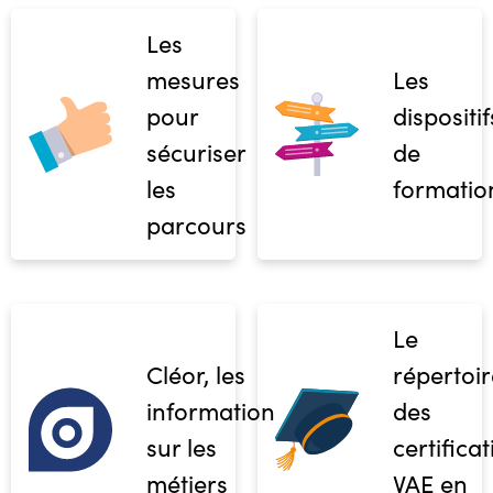
Les
mesures
Les
pour
dispositif
sécuriser
de
les
formatio
parcours
Le
Cléor, les
répertoir
informations
des
sur les
certifica
métiers
VAE en