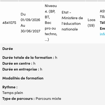
Niveau
AS
4. (BP,
Etat -
Du
TR
BT,
Ministère de
01/09/2026
Loos
Tél
484107S
Bac
l'éducation
Au
(59)
pro ou
Ema
nationale
30/06/2027
techno,
inf
...)
Durée
Durée totale de la formation :
h
Durée en centre :
h
Durée en entreprise :
h
Modalités de formation
Rythme :
Temps plein
Type de parcours :
Parcours mixte