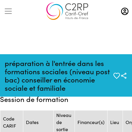
Aller
au
contenu
principal
préparation à l'entrée dans les
formations sociales (niveau post
Mise à jour
Formation :
bac) conseiller en économie
:
ONISEP_FOR.331_AF.82330_ELTENS.82285
sociale et familiale
09/08/2026
Session de formation
Niveau
Code
Dates
de
Financeur(s)
Lieu
Or
CARIF
sortie