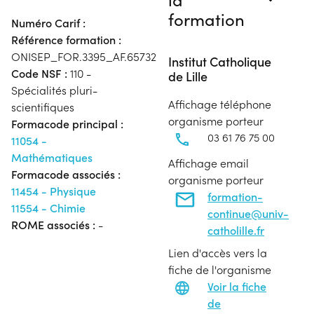
formation
Numéro Carif :
Référence formation :
ONISEP_FOR.3395_AF.65732
Institut Catholique
Code NSF :
110 -
de Lille
Spécialités pluri-
Affichage téléphone
scientifiques
organisme porteur
Formacode principal :
03 61 76 75 00
11054 -
Mathématiques
Affichage email
Formacode associés :
organisme porteur
11454 - Physique
formation-
11554 - Chimie
continue@univ-
ROME associés :
-
catholille.fr
Lien d'accès vers la
fiche de l'organisme
Voir la fiche
de