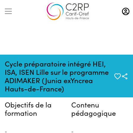
Aller
au
contenu
principal
Cycle préparatoire intégré HEI,
ISA, ISEN Lille sur le programme
Pas de session programmée en
ADIMAKER (Junia exYncrea
ce moment
Hauts-de-France)
Objectifs de la
Contenu
formation
pédagogique
-
-