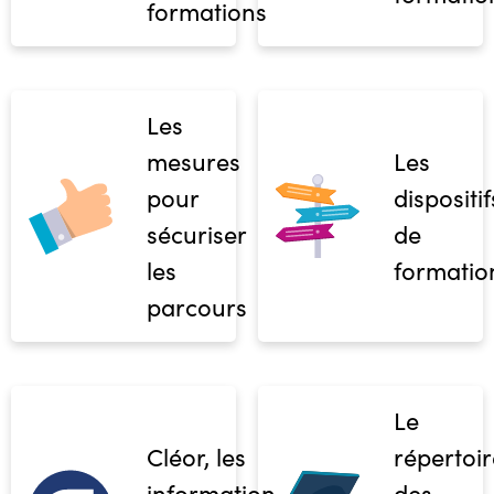
formations
Les
mesures
Les
pour
dispositif
sécuriser
de
les
formatio
parcours
Le
Cléor, les
répertoir
informations
des