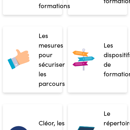
formatio
formations
Les
mesures
Les
pour
dispositif
sécuriser
de
les
formatio
parcours
Le
Cléor, les
répertoir