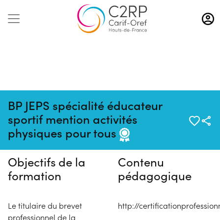
Aller
au
contenu
principal
BP JEPS spécialité éducateur
Pas de session programmée en
sportif mention activités
ce moment
physiques pour tous
Objectifs de la
Contenu
formation
pédagogique
Le titulaire du brevet
http://certificationprofessio
professionnel de la