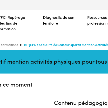
Aller
au
contenu
VFC-Repérage
Diagnostic de son
Ressources
principal
des fins de
territoire
professionn
formation
BP JEPS spécialité éducateur sportif mention activité
 formations
tif mention activités physiques pour tou
n ce moment
Contenu pédagogiq