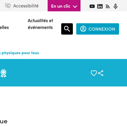
Accessibilité
En un clic
Actualités et
elles
événements
CONNEXION
Espace
connecté
s physiques pour tous
guest
s
ue