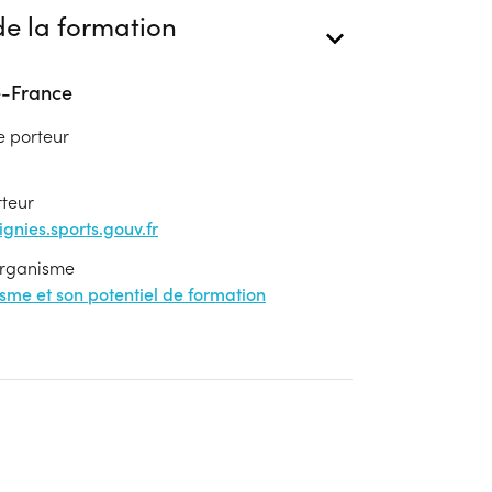
e la formation
e-France
e porteur
rteur
nies.sports.gouv.fr
'organisme
nisme et son potentiel de formation