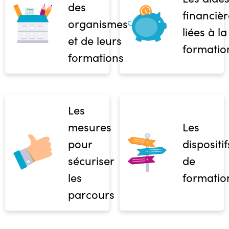
des
financièr
organismes
liées à la
et de leurs
formatio
formations
Les
mesures
Les
pour
dispositif
sécuriser
de
les
formatio
parcours