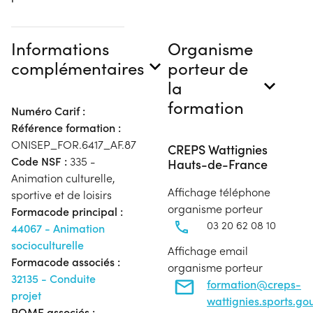
Informations
Organisme
complémentaires
porteur de
la
formation
Numéro Carif :
Référence formation :
ONISEP_FOR.6417_AF.87
CREPS Wattignies
Code NSF :
335 -
Hauts-de-France
Animation culturelle,
Affichage téléphone
sportive et de loisirs
organisme porteur
Formacode principal :
03 20 62 08 10
44067 - Animation
socioculturelle
Affichage email
Formacode associés :
organisme porteur
32135 - Conduite
formation@creps-
projet
wattignies.sports.gou
ROME associés :