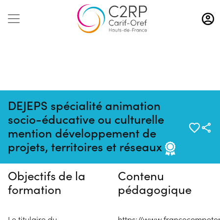
Aller
au
contenu
principal
DEJEPS spécialité animation
socio-éducative ou culturelle
Pas de session programmée en
mention développement de
ce moment
projets, territoires et réseaux
Objectifs de la
Contenu
formation
pédagogique
Le titulaire du
https://www.francecompeten