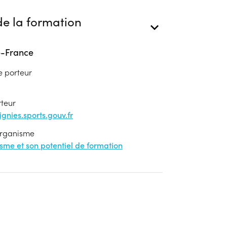
e la formation
e-France
e porteur
rteur
nies.sports.gouv.fr
'organisme
nisme et son potentiel de formation