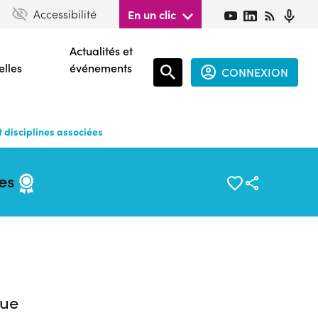
Accessibilité
En un clic
Actualités et
elles
événements
CONNEXION
Espace
connecté
 disciplines associées
guest
ées
ue