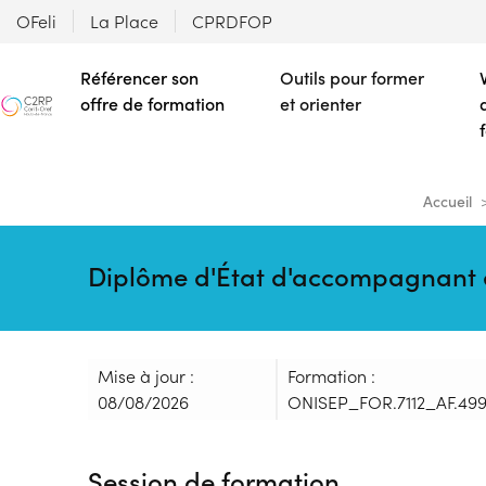
OFeli
La Place
CPRDFOP
Référencer son
Outils pour former
offre de formation
et orienter
Accueil
Diplôme d'État d'accompagnant é
Mise à jour :
Formation :
08/08/2026
ONISEP_FOR.7112_AF.49
Session de formation