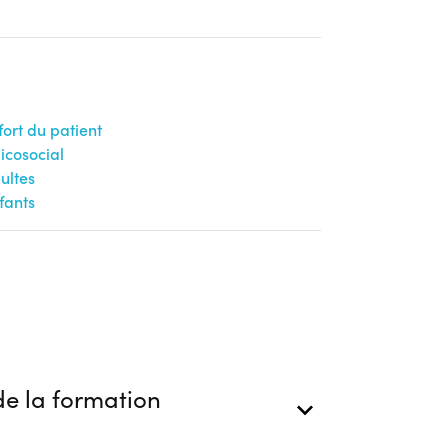
fort du patient
cosocial
ultes
fants
e la formation