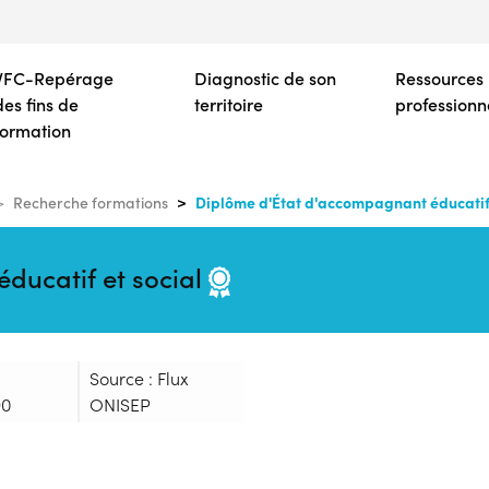
Aller
au
contenu
VFC-Repérage
Diagnostic de son
Ressources
principal
des fins de
territoire
professionn
formation
Diplôme d'État d'accompagnant éducatif 
Recherche formations
ducatif et social
Source : Flux
90
ONISEP