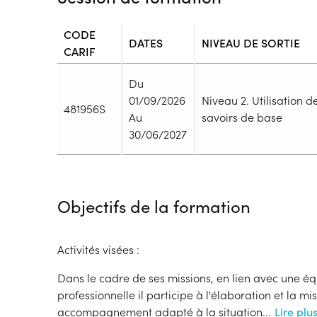
CODE
DATES
NIVEAU DE SORTIE
CARIF
Du
01/09/2026
Niveau 2. Utilisation d
481956S
Au
savoirs de base
30/06/2027
Durée
Durée totale de la formation :
h
Objectifs de la formation
Durée en centre :
h
Durée en entreprise :
h
Modalités de formation
Activités visées :
Rythme :
Temps plein
Dans le cadre de ses missions, en lien avec une éq
Type de parcours :
Parcours mixte
professionnelle il participe à l'élaboration et la m
accompagnement adapté à la situation
...
Lire plu