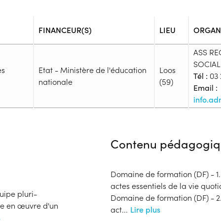
FINANCEUR(S)
LIEU
ORGAN
ASS RE
SOCIAL
es
Etat - Ministère de l'éducation
Loos
Tél :
03 
nationale
(59)
Email :
info.ad
Admission
Niveau d'entrée requis :
inform
Contenu pédagogiq
Prérequis :
-
Public :
Domaine de formation (DF) - 
En recherche d'emploi, Tout pu
actes essentiels de la vie quot
Réunions d'information
uipe pluri-
Domaine de formation (DF) - 
Aucune information
ise en œuvre d'un
act
...
Lire plus
Complément d'informat
s