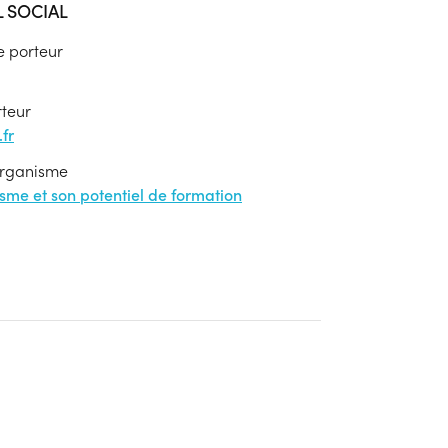
L SOCIAL
e porteur
rteur
fr
'organisme
nisme et son potentiel de formation