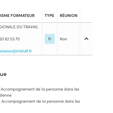
ISME FORMATEUR
TYPE
RÉUNION
GIONALE DU TRAVAIL
20 62 53 70
FI
Non
mission@irtshdf.fr
ation non communiquée
ue
1. Accompagnement de la personne dans les
blic
idienne
s
2. Accompagnement de la personne dans les
ion