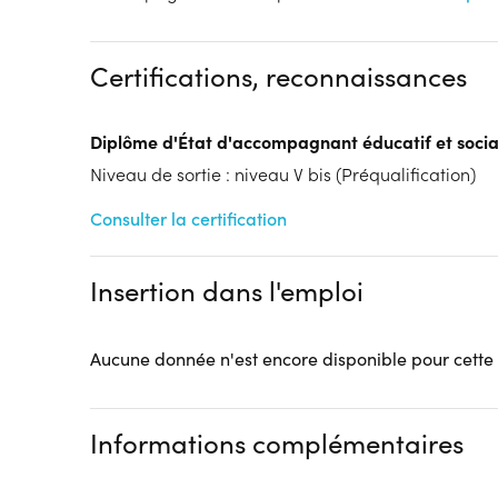
Dispositif
Financeur
Formation Initiale
Etat - Ministère de l'é
Certifications, reconnaissances
Tarif :
N.C.
Modalités d'enseignement :
Formation entièrement
Lieu de formation
Diplôme d'État d'accompagnant éducatif et socia
351 rue Ambroise Paré
Niveau de sortie : niveau V bis (Préqualification)
59373 Loos
Consulter la certification
Accueil sur le lieu de formation
Accès handicap :
accessibilité totale pour handic
magnétique
Insertion dans l'emploi
Hébergement :
sans hébergement
Restauration :
Pas de restauration
Aucune donnée n'est encore disponible pour cette
Transport :
Pas de transport
Informations complémentaires