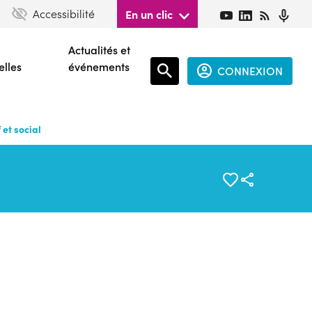
Accessibilité
En un clic
Actualités et
elles
événements
CONNEXION
Espace
connecté
et social
guest