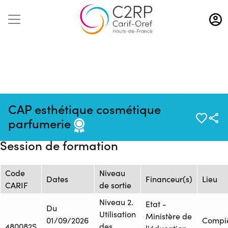
Aller
au
contenu
principal
Source :
Mise à jour :
Formation :
CAP esthétique cosmétique
Flux
07/08/2026
ONISEP_FOR.872_AF.22470
parfumerie
ONISEP
Session de formation
Code
Niveau
Dates
Financeur(s)
Lieu
CARIF
de sortie
Niveau 2.
Etat -
Du
Utilisation
Ministère de
01/09/2026
Compi
480082S
des