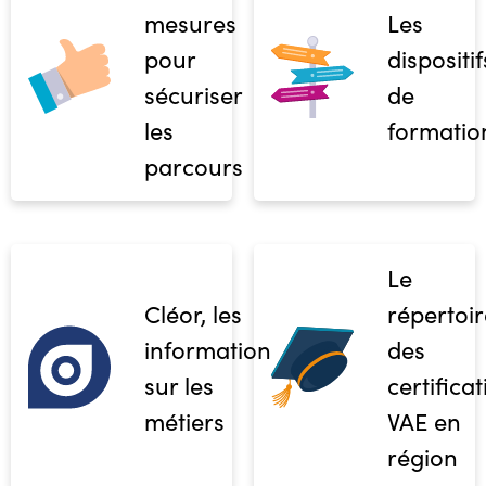
mesures
Les
pour
dispositif
sécuriser
de
les
formatio
parcours
Le
Cléor, les
répertoir
informations
des
sur les
certifica
métiers
VAE en
région