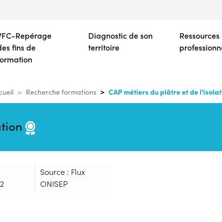
Aller
au
contenu
VFC-Repérage
Diagnostic de son
Ressources
principal
des fins de
territoire
professionn
formation
CAP métiers du plâtre et de l'isolat
cueil
Recherche formations
ation
Source : Flux
2
ONISEP