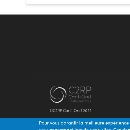
©C2RP Carif-Oref 2022
Pour vous garantir la meilleure expérience 
vous concernant lors de vos visites. Ces d