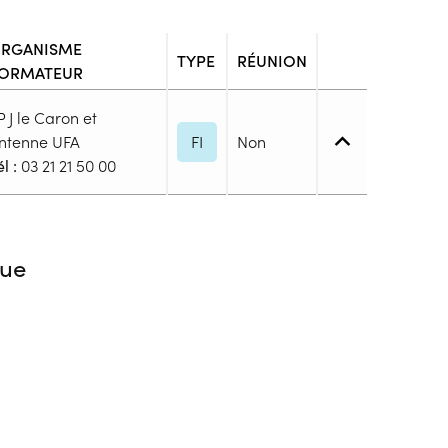
RGANISME
TYPE
RÉUNION
ORMATEUR
P J le Caron et
ntenne UFA
FI
Non
l :
03 21 21 50 00
ation non communiquée
ue
blic
s
ion