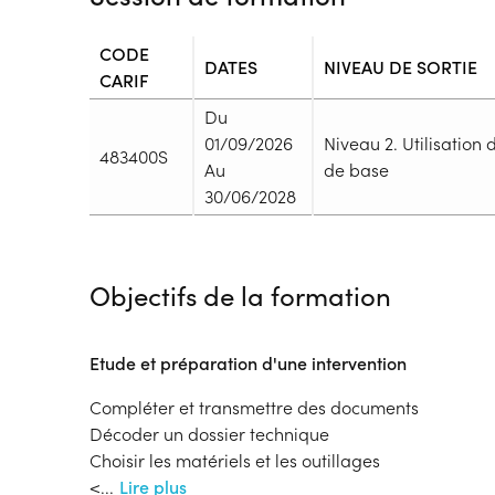
CODE
DATES
NIVEAU DE SORTIE
CARIF
Du
01/09/2026
Niveau 2. Utilisation 
483400S
Au
de base
30/06/2028
Durée
Durée totale de la formation :
h
Objectifs de la formation
Durée en centre :
h
Durée en entreprise :
h
Modalités de formation
Etude et préparation d'une intervention
Rythme :
Temps plein
Compléter et transmettre des documents
Type de parcours :
Parcours mixte
Décoder un dossier technique
Choisir les matériels et les outillages
Dispositif
Financeur
<
...
Lire plus