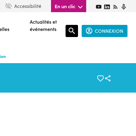
Accessibilité
En un clic
Actualités et
elles
événements
CONNEXION
Espace
connecté
ion
guest