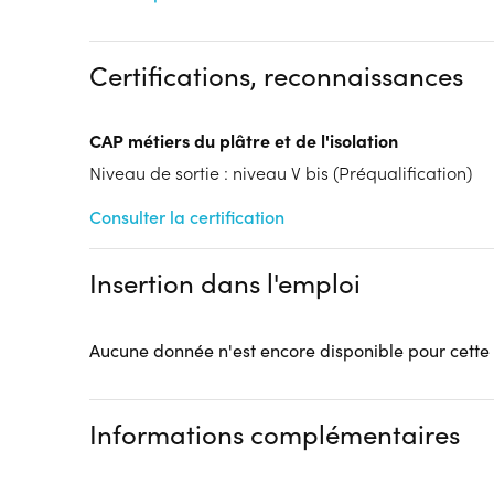
Formation Initiale
Etat - Ministère de l'é
Tarif :
N.C.
Certifications, reconnaissances
Modalités d'enseignement :
Formation entièrement
Lieu de formation
CAP métiers du plâtre et de l'isolation
61 avenue de l'Hippodrome
62000 Arras
Niveau de sortie : niveau V bis (Préqualification)
Accueil sur le lieu de formation
Consulter la certification
Accès handicap :
Pas d'accès handicap
Hébergement :
internat fille garçon
Insertion dans l'emploi
Restauration :
Pas de restauration
Transport :
Pas de transport
Aucune donnée n'est encore disponible pour cette
Informations complémentaires