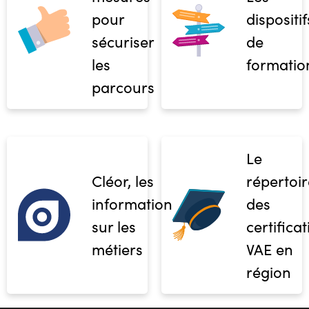
pour
dispositif
sécuriser
de
les
formatio
parcours
Le
Cléor, les
répertoir
informations
des
sur les
certifica
métiers
VAE en
région