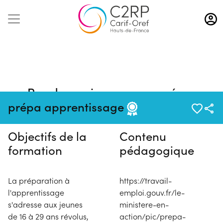
Aller
au
contenu
principal
Pas de session programmée en
ce moment
prépa apprentissage
Objectifs de la
Contenu
formation
pédagogique
La préparation à
https://travail-
l'apprentissage
emploi.gouv.fr/le-
s'adresse aux jeunes
ministere-en-
de 16 à 29 ans révolus,
action/pic/prepa-