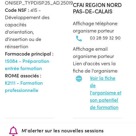
ONISEP_TYPDISP.25_AD.25019
CFAI REGION NORD
Code NSF :
415 -
PAS-DE-CALAIS
Développement des
Affichage téléphone
capacités
organisme porteur
d'orientation,
03 28 59 32 90
d'insertion ou de
réinsertion
Affichage email
Formacode principal :
organisme porteur
15084 - Préparation
Lien d'accès vers la
entrée formation
fiche de l'organisme
ROME associés :
Voir la fiche
K2111 - Formation
de
professionnelle
l'organisme et
son potentiel
de formation
M'alerter sur les nouvelles sessions