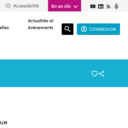
Accessibilité
En un clic
Actualités et
elles
événements
CONNEXION
Espace
connecté
guest
ue