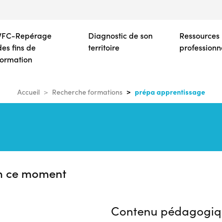
Aller
au
contenu
VFC-Repérage
Diagnostic de son
Ressources
principal
des fins de
territoire
professionn
formation
prépa apprentissage
Accueil
Recherche formations
n ce moment
Contenu pédagogiq