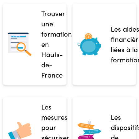
Trouver
une
Les aide
formation
financièr
en
liées à la
Hauts-
formatio
de-
France
Les
mesures
Les
pour
dispositif
sécuriser
de