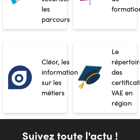
les
formatio
parcours
Le
Cléor, les
répertoir
informations
des
sur les
certifica
métiers
VAE en
région
Suivez toute l'actu !