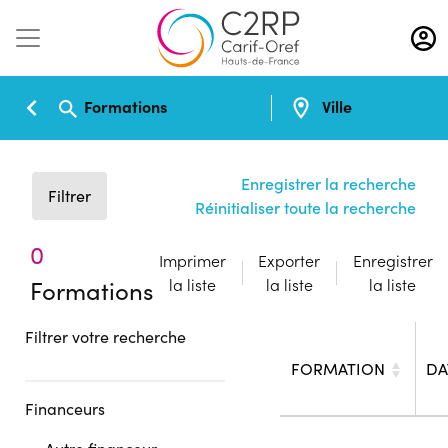
Aller
au
contenu
principal
Formations
Ville
Enregistrer la recherche
Filtrer
Réinitialiser toute la recherche
0
Imprimer
Exporter
Enregistrer
Formations
la liste
la liste
la liste
Filtrer votre recherche
FORMATION
DA
Financeurs