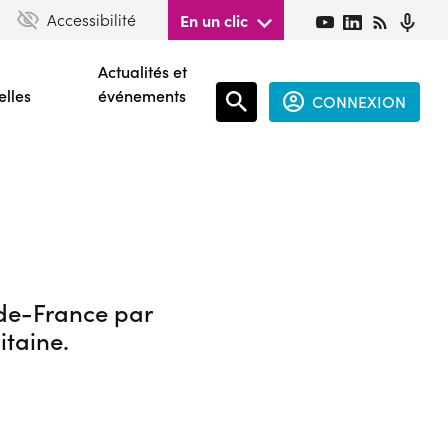
Accessibilité
En un clic
Actualités et
elles
événements
CONNEXION
Espace
connecté
guest
-de-France par
itaine.