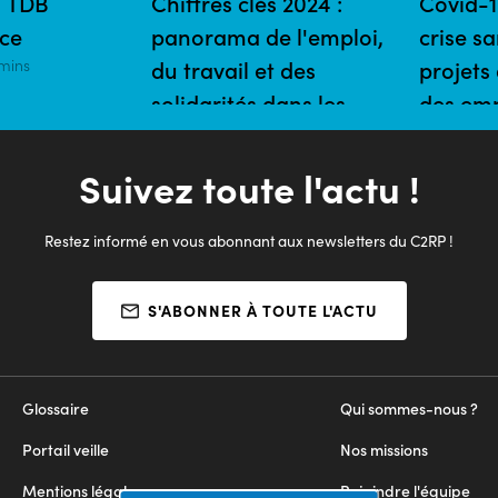
 TDB
Chiffres clés 2024 :
Covid-1
ce
panorama de l'emploi,
crise sa
 mins
du travail et des
projets
solidarités dans les
des em
Hauts-de-France
01/11/2020 
14/10/2025 | 4 mins
Suivez toute l'actu !
Restez informé en vous abonnant aux newsletters du C2RP !
S'ABONNER À TOUTE L'ACTU
Glossaire
Qui sommes-nous ?
Portail veille
Nos missions
Mentions légales
Rejoindre l'équipe