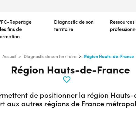
Aller
au
contenu
VFC-Repérage
Diagnostic de son
Ressources
principal
des fins de
territoire
professionn
formation
Région Hauts-de-France
Accueil
Diagnostic de son territoire
Région Hauts-de-France
rmettent de positionner la région Hauts
t aux autres régions de France métropol