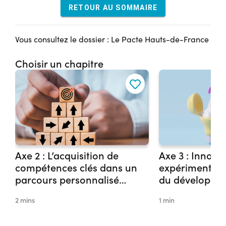
RETOUR AU SOMMAIRE
Vous consultez le dossier : Le Pacte Hauts-de-France
Choisir un chapitre
Axe 2 : L’acquisition de
Axe 3 : Innova
compétences clés dans un
expérimentati
parcours personnalisé
du développe
favorisant l’accès à la
compétences
2 mins
1 min
qualification