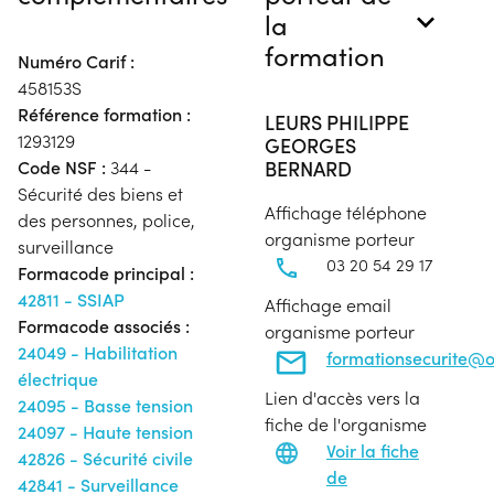
la
formation
Numéro Carif :
458153S
Référence formation :
LEURS PHILIPPE
1293129
GEORGES
BERNARD
Code NSF :
344 -
Sécurité des biens et
Affichage téléphone
des personnes, police,
organisme porteur
surveillance
03 20 54 29 17
Formacode principal :
42811 - SSIAP
Affichage email
Formacode associés :
organisme porteur
24049 - Habilitation
formationsecurite@o
électrique
Lien d'accès vers la
24095 - Basse tension
fiche de l'organisme
24097 - Haute tension
Voir la fiche
42826 - Sécurité civile
de
42841 - Surveillance