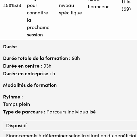
Lille
458153S
pour
niveau
financeur
(59)
connaitre
spécifique
la
prochaine
session
Durée
Durée totale de la formation :
93h
Durée en centre :
93h
Durée en entreprise :
h
Modalités de formation
Rythme :
Temps plein
Type de parcours :
Parcours individualisé
Dispositif
Financements à déterminer selon la situation du bénéficiai