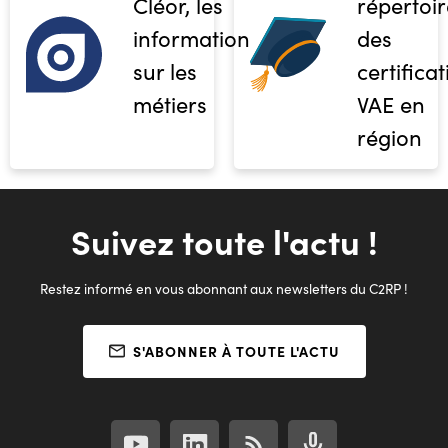
Cléor, les
répertoir
informations
des
sur les
certifica
métiers
VAE en
région
Suivez toute l'actu !
Restez informé en vous abonnant aux newsletters du C2RP !
S'ABONNER À TOUTE L'ACTU