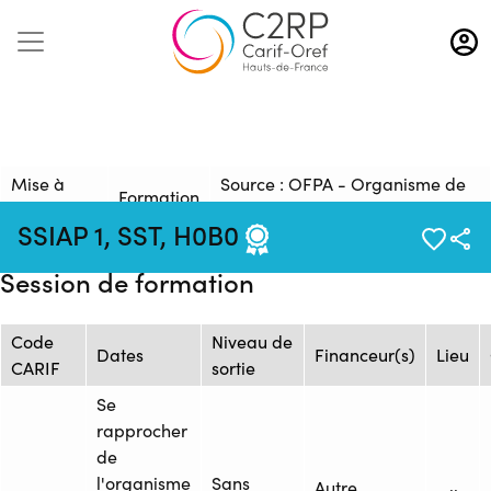
Aller
au
contenu
principal
Mise à
Source : OFPA - Organisme de
Formation
jour :
Formation Professionnelle de
: 1293129
SSIAP 1, SST, H0B0
19/11/2025
l'Artois
Session de formation
Code
Niveau de
Dates
Financeur(s)
Lieu
CARIF
sortie
Se
rapprocher
de
l'organisme
Sans
Autre