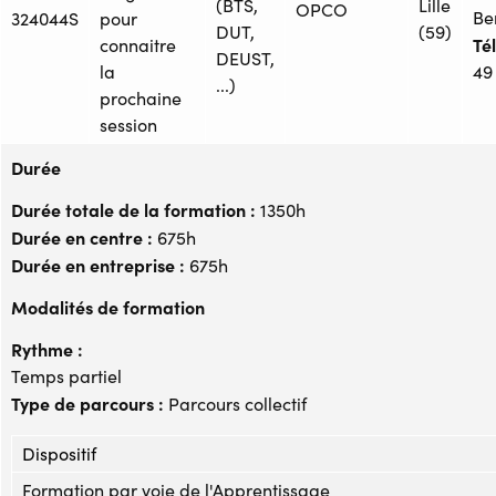
(BTS,
Lille
OPCO
Be
324044S
pour
DUT,
(59)
Tél
connaitre
DEUST,
la
49
...)
prochaine
session
Durée
Durée totale de la formation :
1350h
Durée en centre :
675h
Durée en entreprise :
675h
Modalités de formation
Rythme :
Temps partiel
Type de parcours :
Parcours collectif
Dispositif
Formation par voie de l'Apprentissage