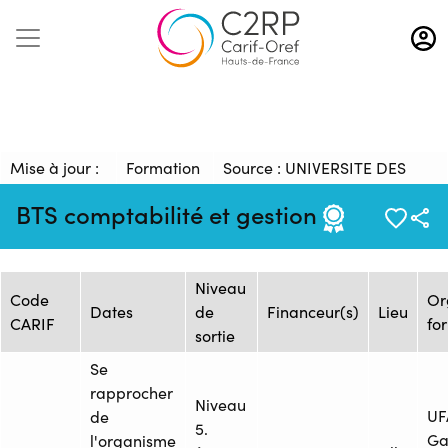
Aller
au
contenu
principal
Mise à jour :
Formation
Source : UNIVERSITE DES
29/01/2025
: 1481963
COMPETENCES HABITAT
BTS comptabilité et gestion
Session de formation
Niveau
Code
Or
Dates
de
Financeur(s)
Lieu
CARIF
fo
sortie
Se
rapprocher
Niveau
UF
de
5.
Ga
l'organisme