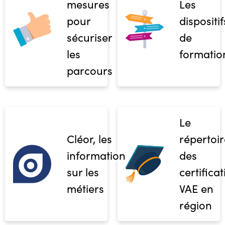
mesures
Les
pour
dispositif
sécuriser
de
les
formatio
parcours
Le
Cléor, les
répertoir
informations
des
sur les
certifica
métiers
VAE en
région