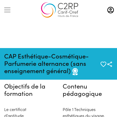
Aller
au
contenu
principal
CAP Esthétique-Cosmétique-
Pas de session programmée en
Parfumerie alternance (sans
ce moment
enseignement général)
Objectifs de la
Contenu
formation
pédagogique
Le certificat
Pôle 1 Techniques
d’aptitude
esthétiques du visage,