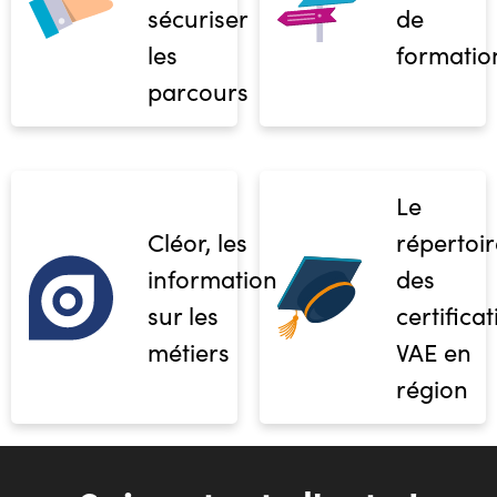
sécuriser
de
les
formatio
parcours
Le
Cléor, les
répertoir
informations
des
sur les
certifica
métiers
VAE en
région