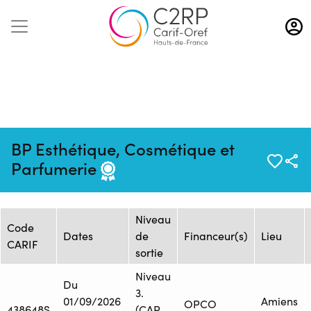
Aller
au
contenu
principal
Mise à jour :
Formation :
Source : ECOLE
BP Esthétique, Cosmétique et
13/10/2025
1483158
TERRADE AMIENS
Parfumerie
Session de formation
Niveau
Code
Dates
de
Financeur(s)
Lieu
CARIF
sortie
Niveau
Du
3.
01/09/2026
Amiens
OPCO
438648S
(CAP,