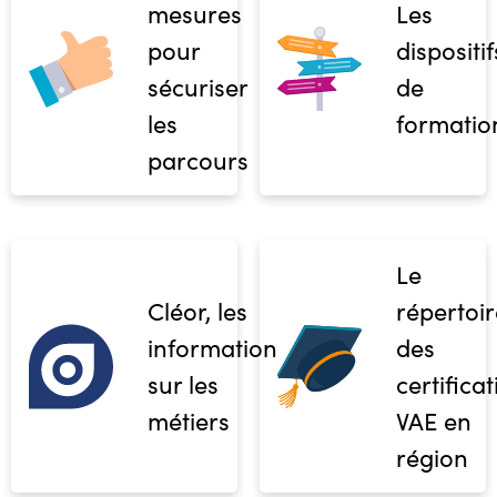
mesures
Les
pour
dispositif
sécuriser
de
les
formatio
parcours
Le
Cléor, les
répertoir
informations
des
sur les
certifica
métiers
VAE en
région