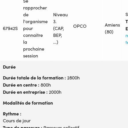
Se
rapprocher
S
de
Niveau
T
l'organisme
3.
Amiens
OPCO
67942S
pour
(CAP,
E
(80)
connaitre
BEP,
n
la
...)
t
prochaine
session
Durée
Durée totale de la formation :
2800h
Durée en centre :
800h
Durée en entreprise :
2000h
Modalités de formation
Rythme :
Cours de jour
Type de parcours :
Parcours collectif