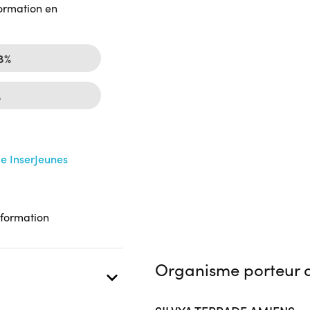
formation en
18%
%
me InserJeunes
 formation
Organisme porteur d