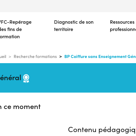
Aller
au
contenu
VFC-Repérage
Diagnostic de son
Ressources
principal
des fins de
territoire
professionn
formation
BP Coiffure sans Enseignement Gén
ueil
Recherche formations
Général
n ce moment
Contenu pédagogiq