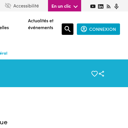
Accessibilité
En un clic
Actualités et
elles
événements
CONNEXION
Espace
connecté
éral
guest
ue