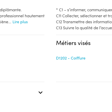
 diplômante.
* C1 – s’informer, communique
n professionnel hautement
C11 Collecter, sélectionner et tr
giène
...
Lire plus
C12 Transmettre des informati
C13 Suivre la qualité de l’accue
Métiers visés
D1202 - Coiffure