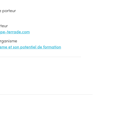
e porteur
rteur
upe-terrade.com
'organisme
nisme et son potentiel de formation