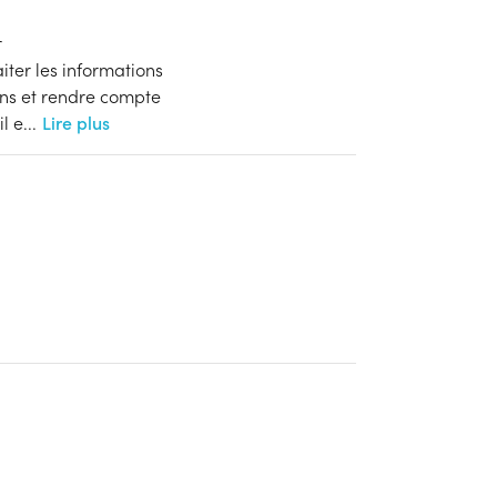
r
aiter les informations
ons et rendre compte
il e
...
Lire plus