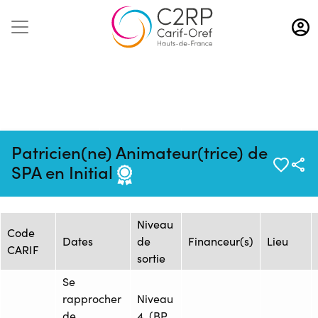
Aller
au
contenu
principal
Mise à jour :
Formation :
Source : ECOLE
Patricien(ne) Animateur(trice) de
06/01/2025
1483372
TERRADE AMIENS
SPA en Initial
Session de formation
Niveau
Code
Dates
de
Financeur(s)
Lieu
CARIF
sortie
Se
rapprocher
Niveau
de
4. (BP,