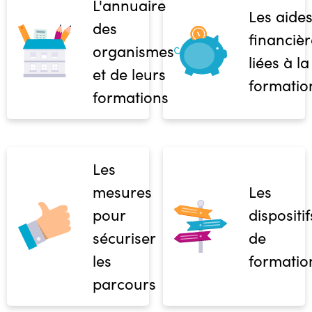
L'annuaire
Les aide
des
financièr
organismes
liées à la
et de leurs
formatio
formations
Les
mesures
Les
pour
dispositif
sécuriser
de
les
formatio
parcours