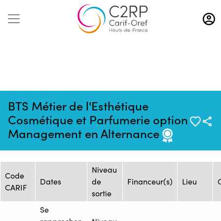
Aller
au
contenu
principal
BTS Métier de l'Esthétique
Mise à jour :
Formation :
Source : ECOLE
Cosmétique et Parfumerie option
13/10/2025
1483559
TERRADE AMIENS
Management en Alternance
Session de formation
Niveau
Code
Dates
de
Financeur(s)
Lieu
CARIF
sortie
Se