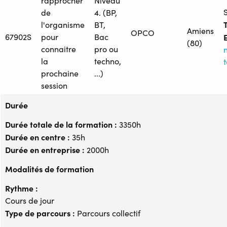
rapprocher
Niveau
de
4. (BP,
T
l'organisme
BT,
Amiens
OPCO
67902S
pour
Bac
(80)
connaitre
pro ou
la
techno,
prochaine
...)
session
Durée
Durée totale de la formation :
3350h
Durée en centre :
35h
Durée en entreprise :
2000h
Modalités de formation
Rythme :
Cours de jour
Type de parcours :
Parcours collectif