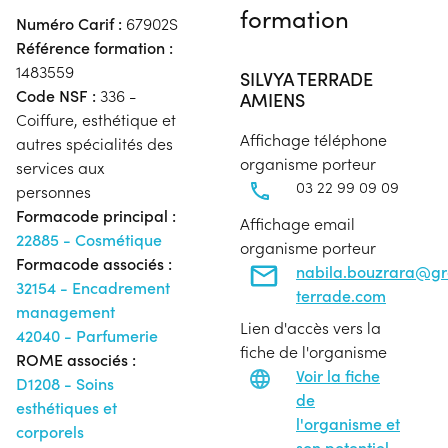
formation
Numéro Carif :
67902S
Référence formation :
1483559
SILVYA TERRADE
Code NSF :
336 -
AMIENS
Coiffure, esthétique et
Affichage téléphone
autres spécialités des
organisme porteur
services aux
03 22 99 09 09
personnes
Formacode principal :
Affichage email
22885 - Cosmétique
organisme porteur
Formacode associés :
nabila.bouzrara@g
32154 - Encadrement
terrade.com
management
Lien d'accès vers la
42040 - Parfumerie
fiche de l'organisme
ROME associés :
Voir la fiche
D1208 - Soins
de
esthétiques et
l'organisme et
corporels
son potentiel