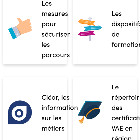
Les
mesures
Les
pour
dispositif
sécuriser
de
les
formatio
parcours
Le
Cléor, les
répertoir
informations
des
sur les
certifica
métiers
VAE en
région