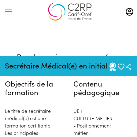
Aller
au
contenu
principal
Pas de session programmée en
ce moment
Secrétaire Médical(e) en initial
Objectifs de la
Contenu
formation
pédagogique
Le titre de secrétaire
UE 1
médical(e) est une
CULTURE METIER
formation certifiante.
- Positionnement
Les principales
métier –