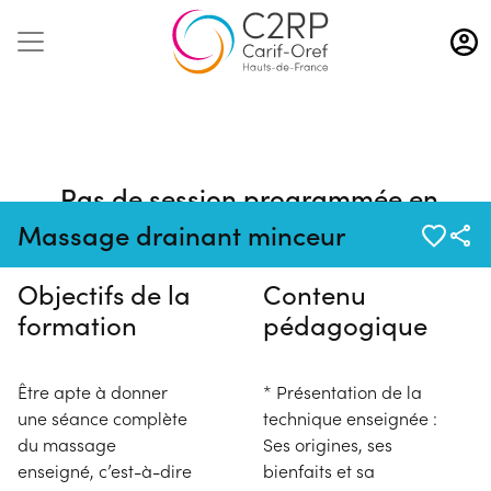
Aller
au
contenu
principal
Pas de session programmée en
ce moment
Massage drainant minceur
Objectifs de la
Contenu
formation
pédagogique
Être apte à donner
* Présentation de la
une séance complète
technique enseignée :
du massage
Ses origines, ses
enseigné, c’est-à-dire
bienfaits et sa