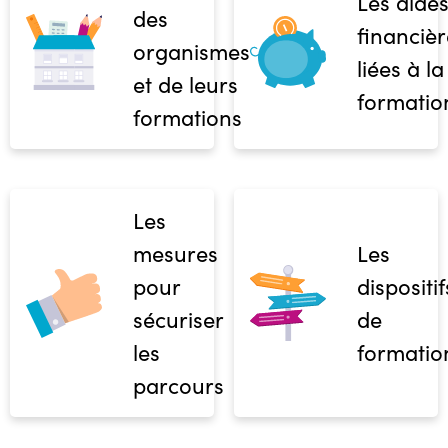
Les aide
des
financièr
organismes
liées à la
et de leurs
formatio
formations
Les
mesures
Les
pour
dispositif
sécuriser
de
les
formatio
parcours