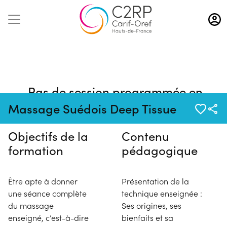
Aller
au
contenu
principal
Pas de session programmée en
ce moment
Massage Suédois Deep Tissue
Objectifs de la
Contenu
formation
pédagogique
Être apte à donner
Présentation de la
une séance complète
technique enseignée :
du massage
Ses origines, ses
enseigné, c’est-à-dire
bienfaits et sa