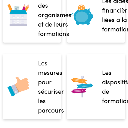
Les aide
des
financièr
organismes
liées à la
et de leurs
formatio
formations
Les
mesures
Les
pour
dispositif
sécuriser
de
les
formatio
parcours