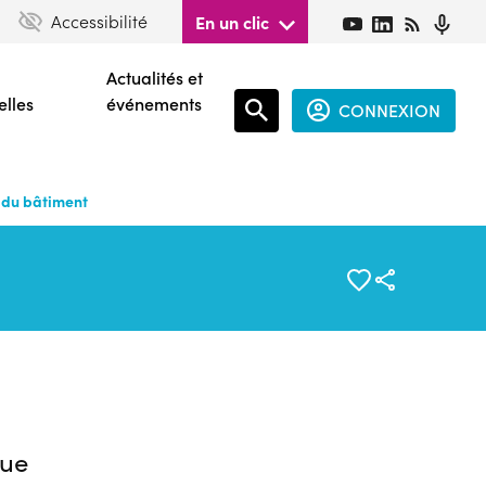
Accessibilité
En un clic
Actualités et
elles
événements
CONNEXION
Espace
connecté
t du bâtiment
guest
ue