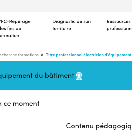
Aller
au
contenu
VFC-Repérage
Diagnostic de son
Ressources
principal
des fins de
territoire
professionn
formation
Titre professionnel électricien d'équipemen
echerche formations
d'équipement du bâtiment
n ce moment
Contenu pédagogiq