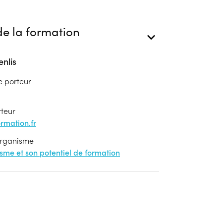
e la formation
nlis
e porteur
rteur
mation.fr
'organisme
nisme et son potentiel de formation