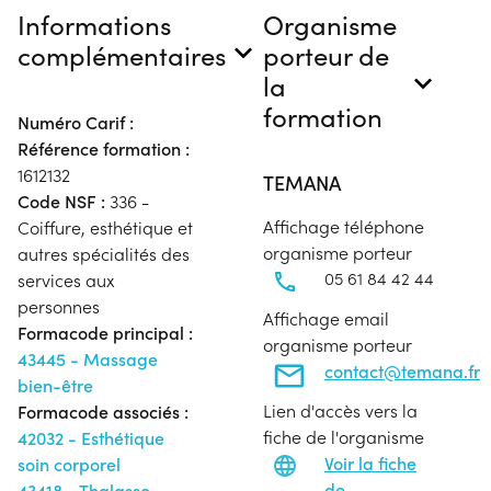
Informations
Organisme
complémentaires
porteur de
la
formation
Numéro Carif :
Référence formation :
1612132
TEMANA
Code NSF :
336 -
Affichage téléphone
Coiffure, esthétique et
organisme porteur
autres spécialités des
05 61 84 42 44
services aux
personnes
Affichage email
Formacode principal :
organisme porteur
43445 - Massage
contact@temana.fr
bien-être
Lien d'accès vers la
Formacode associés :
fiche de l'organisme
42032 - Esthétique
Voir la fiche
soin corporel
de
43418 - Thalasso-