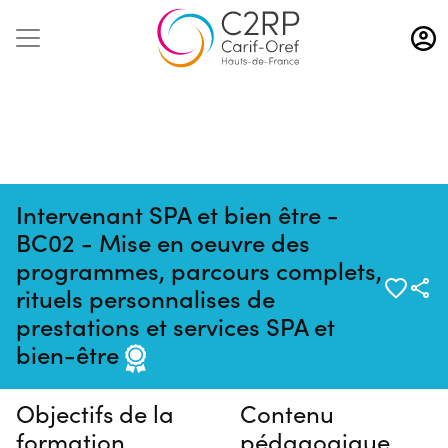
Aller
au
contenu
principal
Intervenant SPA et bien être -
BC02 - Mise en oeuvre des
programmes, parcours complets,
rituels personnalises de
Pas de session programmée en
prestations et services SPA et
ce moment
bien-être
Objectifs de la
Contenu
formation
pédagogique