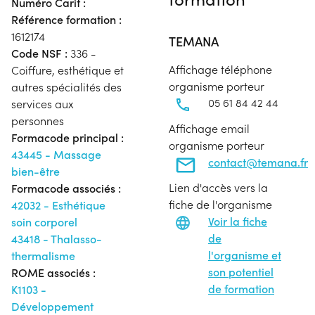
Numéro Carif :
Référence formation :
1612174
TEMANA
Code NSF :
336 -
Affichage téléphone
Coiffure, esthétique et
organisme porteur
autres spécialités des
05 61 84 42 44
services aux
personnes
Affichage email
Formacode principal :
organisme porteur
43445 - Massage
contact@temana.fr
bien-être
Lien d'accès vers la
Formacode associés :
fiche de l'organisme
42032 - Esthétique
Voir la fiche
soin corporel
de
43418 - Thalasso-
l'organisme et
thermalisme
son potentiel
ROME associés :
de formation
K1103 -
Développement