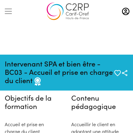
Aller
au
contenu
principal
Intervenant SPA et bien être -
Pas de session programmée en
BC03 - Accueil et prise en charge
ce moment
du client
Objectifs de la
Contenu
formation
pédagogique
Accueil et prise en
Accueillir le client en
charge du client
adoptant une attitude