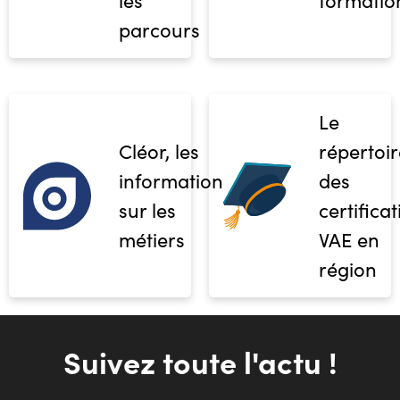
les
formatio
parcours
Le
Cléor, les
répertoir
informations
des
sur les
certifica
métiers
VAE en
région
Suivez toute l'actu !