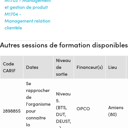
M1703 - Management
et gestion de produit
M1704 -
Management relation
clientèle
Autres sessions de formation disponibles
Niveau
Code
Dates
de
Financeur(s)
Lieu
CARIF
sortie
Se
rapprocher
Niveau
de
5.
l'organisme
(BTS,
Amiens
OPCO
289885S
pour
DUT,
(80)
connaitre
DEUST,
la
...)