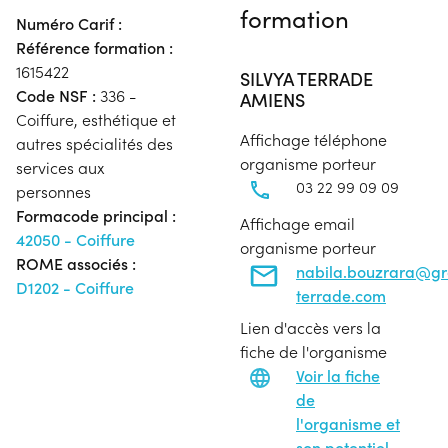
formation
Numéro Carif :
Référence formation :
1615422
SILVYA TERRADE
Code NSF :
336 -
AMIENS
Coiffure, esthétique et
Affichage téléphone
autres spécialités des
organisme porteur
services aux
03 22 99 09 09
personnes
Formacode principal :
Affichage email
42050 - Coiffure
organisme porteur
ROME associés :
nabila.bouzrara@g
D1202 - Coiffure
terrade.com
Lien d'accès vers la
fiche de l'organisme
Voir la fiche
de
l'organisme et
son potentiel