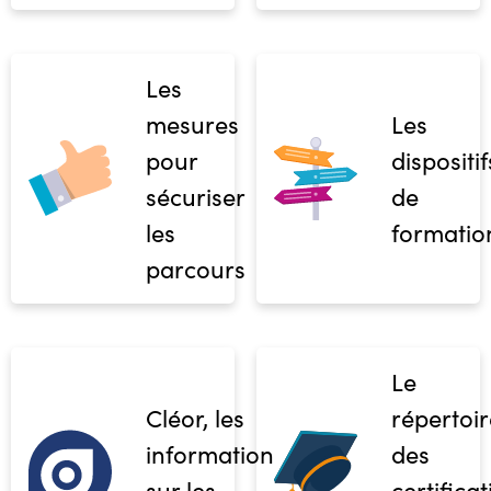
Les
mesures
Les
pour
dispositif
sécuriser
de
les
formatio
parcours
Le
Cléor, les
répertoir
informations
des
sur les
certifica