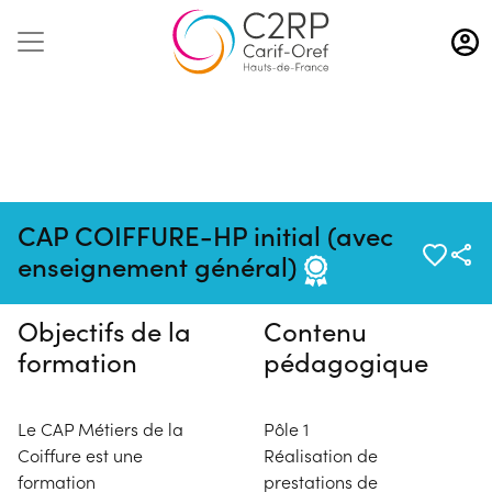
Aller
au
contenu
principal
Pas de session programmée en
CAP COIFFURE-HP initial (avec
ce moment
enseignement général)
Objectifs de la
Contenu
formation
pédagogique
Le CAP Métiers de la
Pôle 1
Coiffure est une
Réalisation de
formation
prestations de