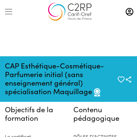
Aller
au
contenu
principal
CAP Esthétique-Cosmétique-
Parfumerie initial (sans
Pas de session programmée en
enseignement général)
ce moment
spécialisation Maquillage
Objectifs de la
Contenu
formation
pédagogique
Le certificat
PÔLES D’ACTIVITES