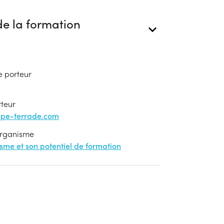
e la formation
e porteur
rteur
upe-terrade.com
'organisme
nisme et son potentiel de formation