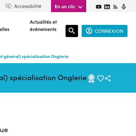
Accessibilité
En un clic
Actualités et
elles
événements
CONNEXION
Espace
connecté
 général) spécialisation Onglerie
guest
l) spécialisation Onglerie
ue