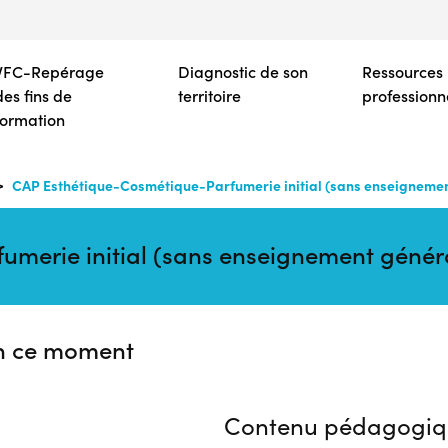
Aller
au
contenu
VFC-Repérage
Diagnostic de son
Ressources
principal
des fins de
territoire
professionn
formation
CAP Esthétique-Cosmétique-Parfumerie initial (sans enseignement
merie initial (sans enseignement généra
n ce moment
Contenu pédagogiq