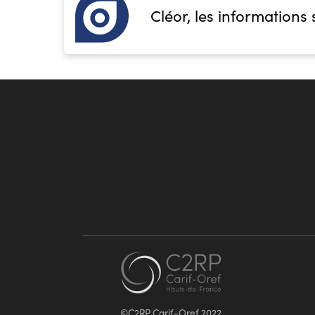
Cléor, les informations 
©C2RP Carif-Oref 2022